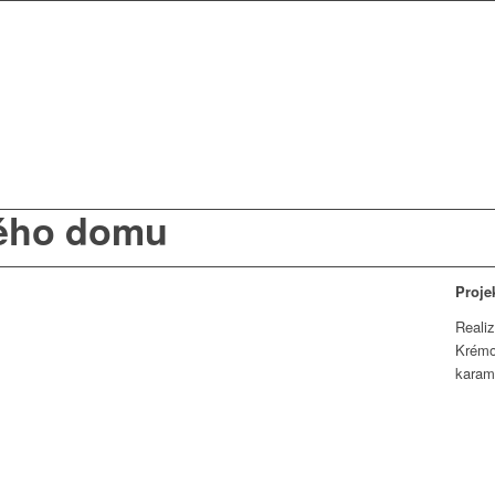
lého domu
Proje
Reali
Krémo
karam