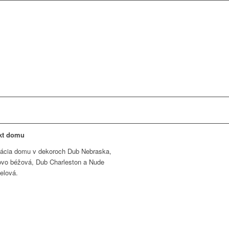
kt domu
zácia domu v dekoroch Dub Nebraska,
vo béžová, Dub Charleston a Nude
elová.